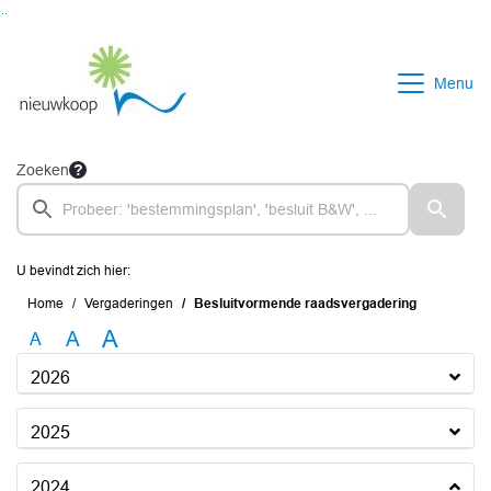
Ga naar de inhoud van deze pagina
Ga naar het zoeken
Ga naar het menu
Menu
Zoeken
U bevindt zich hier:
Home
Vergaderingen
Besluitvormende raadsvergadering
A
A
A
2026
2025
2024