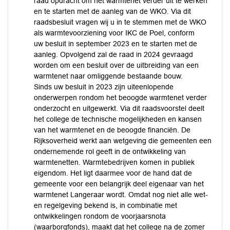
raad opdracht om het warmtenet verder uit te werken
en te starten met de aanleg van de WKO. Via dit
raadsbesluit vragen wij u in te stemmen met de WKO
als warmtevoorziening voor IKC de Poel, conform
uw besluit in september 2023 en te starten met de
aanleg. Opvolgend zal de raad in 2024 gevraagd
worden om een besluit over de uitbreiding van een
warmtenet naar omliggende bestaande bouw.
Sinds uw besluit in 2023 zijn uiteenlopende
onderwerpen rondom het beoogde warmtenet verder
onderzocht en uitgewerkt. Via dit raadsvoorstel deelt
het college de technische mogelijkheden en kansen
van het warmtenet en de beoogde financiën. De
Rijksoverheid werkt aan wetgeving die gemeenten een
ondernemende rol geeft in de ontwikkeling van
warmtenetten. Warmtebedrijven komen in publiek
eigendom. Het ligt daarmee voor de hand dat de
gemeente voor een belangrijk deel eigenaar van het
warmtenet Langeraar wordt. Omdat nog niet alle wet-
en regelgeving bekend is, in combinatie met
ontwikkelingen rondom de voorjaarsnota
(waarborgfonds), maakt dat het college na de zomer