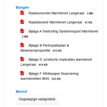
Bijlagen
Raadsvoorstel Warmtenet Langeraar
3 MB
Raadsbesluit Warmtenet Langeraar
91 KB
Bijlage A Toelichting Systeemopzet Warmtenet
2 MB
Bijlage B Participatieplan &
Bewonerspropositie
612 KB
Bijlage D Juridische implicaties warmtenet
Langeraar
614 KB
Bijlage F Whitepaper financiering
warmtenetten BNG
933 KB
Besluit
Ongewijzigd vastgesteld.