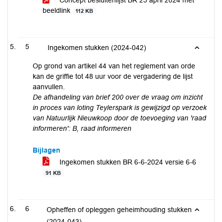
Concept besluitenlijst BR 25 april 2024 met
beeldlink
112 KB
5
Ingekomen stukken (2024-042)
Op grond van artikel 44 van het reglement van orde
kan de griffie tot 48 uur voor de vergadering de lijst
aanvullen.
De afhandeling van brief 200 over de vraag om inzicht
in proces van loting Teylerspark is gewijzigd op verzoek
van Natuurlijk Nieuwkoop door de toevoeging van 'raad
informeren': B, raad informeren
Bijlagen
Ingekomen stukken BR 6-6-2024 versie 6-6
91 KB
6
Opheffen of opleggen geheimhouding stukken
(2024-043)