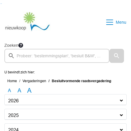
Ga naar de inhoud van deze pagina
Ga naar het zoeken
Ga naar het menu
Menu
Zoeken
U bevindt zich hier:
Home
Vergaderingen
Besluitvormende raadsvergadering
A
A
A
2026
2025
2024