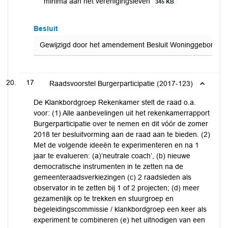
minima aan het verenigingsleven
345 KB
Besluit
Gewijzigd door het amendement Besluit Woninggebonden S
17
Raadsvoorstel Burgerparticipatie (2017-123)
De Klankbordgroep Rekenkamer stelt de raad o.a.
voor: (1) Alle aanbevelingen uit het rekenkamerrapport
Burgerparticipatie over te nemen en dit vóór de zomer
2018 ter besluitvorming aan de raad aan te bieden. (2)
Met de volgende ideeën te experimenteren en na 1
jaar te evalueren: (a)‘neutrale coach’, (b) nieuwe
democratische instrumenten in te zetten na de
gemeenteraadsverkiezingen (c) 2 raadsleden als
observator in te zetten bij 1 of 2 projecten; (d) meer
gezamenlijk op te trekken en stuurgroep en
begeleidingscommissie / klankbordgroep een keer als
experiment te combineren (e) het uitnodigen van een