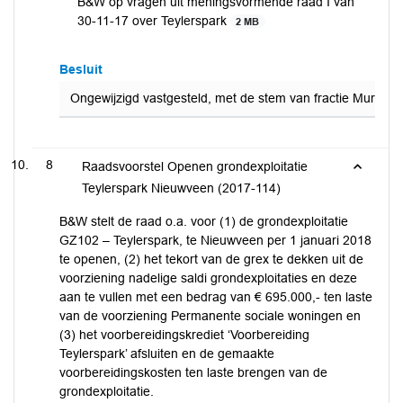
B&W op vragen uit meningsvormende raad I van
30-11-17 over Teylerspark
2 MB
Besluit
Ongewijzigd vastgesteld, met de stem van fractie Mur teg
8
Raadsvoorstel Openen grondexploitatie
Teylerspark Nieuwveen (2017-114)
B&W stelt de raad o.a. voor (1) de grondexploitatie
GZ102 – Teylerspark, te Nieuwveen per 1 januari 2018
te openen, (2) het tekort van de grex te dekken uit de
voorziening nadelige saldi grondexploitaties en deze
aan te vullen met een bedrag van € 695.000,- ten laste
van de voorziening Permanente sociale woningen en
(3) het voorbereidingskrediet ‘Voorbereiding
Teylerspark’ afsluiten en de gemaakte
voorbereidingskosten ten laste brengen van de
grondexploitatie.