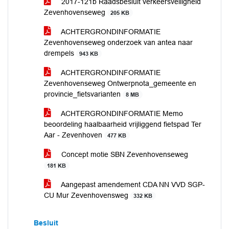
2017-121b Raadsbesluit verkeersveiligheid
Zevenhovenseweg
205 KB
ACHTERGRONDINFORMATIE
Zevenhovenseweg onderzoek van antea naar
drempels
943 KB
ACHTERGRONDINFORMATIE
Zevenhovenseweg Ontwerpnota_gemeente en
provincie_fietsvarianten
8 MB
ACHTERGRONDINFORMATIE Memo
beoordeling haalbaarheid vrijliggend fietspad Ter
Aar - Zevenhoven
477 KB
Concept motie SBN Zevenhovenseweg
181 KB
Aangepast amendement CDA NN VVD SGP-
CU Mur Zevenhovensweg
332 KB
Besluit