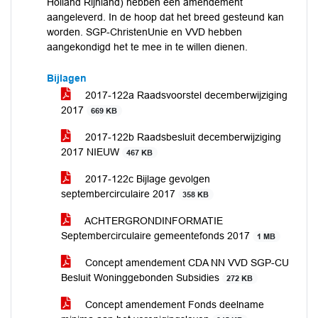
Holland Rijnland) hebben een amendement
aangeleverd. In de hoop dat het breed gesteund kan
worden. SGP-ChristenUnie en VVD hebben
aangekondigd het te mee in te willen dienen.
Bijlagen
2017-122a Raadsvoorstel decemberwijziging
2017
669 KB
2017-122b Raadsbesluit decemberwijziging
2017 NIEUW
467 KB
2017-122c Bijlage gevolgen
septembercirculaire 2017
358 KB
ACHTERGRONDINFORMATIE
Septembercirculaire gemeentefonds 2017
1 MB
Concept amendement CDA NN VVD SGP-CU
Besluit Woninggebonden Subsidies
272 KB
Concept amendement Fonds deelname