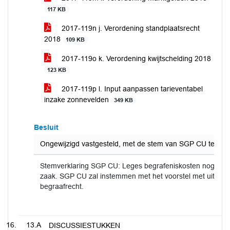
117 KB
2017-119n j. Verordening standplaatsrecht
2018
109 KB
2017-119o k. Verordening kwijtschelding 2018
123 KB
2017-119p l. Input aanpassen tarieventabel
inzake zonnevelden
349 KB
Besluit
Ongewijzigd vastgesteld, met de stem van SGP CU tegen 
Stemverklaring SGP CU: Leges begrafeniskosten nog me
zaak. SGP CU zal instemmen met het voorstel met uitzond
begraafrecht.
13.A
DISCUSSIESTUKKEN